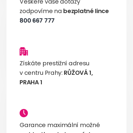
Veškeré vaše dotazy
zodpovíme na
bezplatné lince
800 667 777
Získáte prestižní adresu
v centru Prahy:
RŮŽOVÁ 1,
PRAHA 1
Garance maximální možné