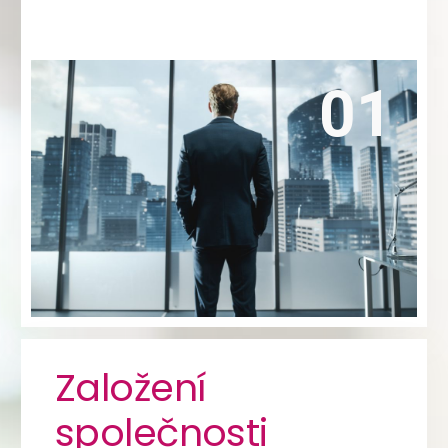
.
povinnost mít své sídlo
obchodního rejstříku má
Kontakt
Kdokoliv tak má možnost si v tomto veřejném
seznamu firem zjistit adresu sídla firmy
např. svého budoucího obchodního partnera.
Zjistit více
Založení
založení s.r.o. za 7 900 Kč
založení s.r.o. s naším kapitálem za
společnosti
11 900 Kč