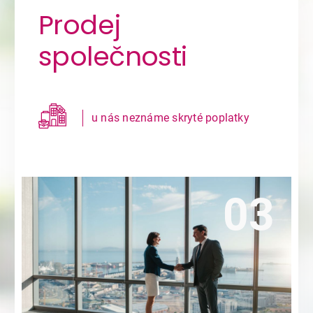
Prodej
prodej s.r.o. (kapitál 20 000 Kč) za
9 900 Kč
společnosti
prodej s.r.o. (kapitál 200 000 Kč) za
11 900 Kč
prodej a.s. za 49 900 Kč
prodej SE za 49 900 Kč
u nás neznáme skryté poplatky
společnost není nic jiného
Ready-made
s tím rozdílem,
klasická obchodní společnost
než
že nevyvíjí žádnou podnikatelskou aktivitu, je
tzv. spící do doby než je převedena na Vás –
skutečného podnikatele. Z tohoto důvodu se
někdy ready made společnosti nazývají
předzaložené společnosti.