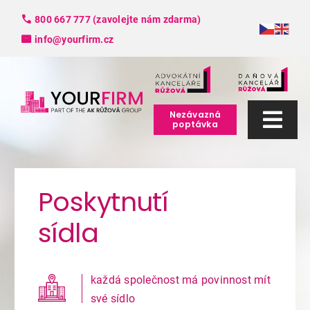
Skip
800 667 777 (zavolejte nám zdarma)
to
info@yourfirm.cz
content
Nezávazná
poptávka
Togg
Navi
Služby
Poskytnutí
poskytnutí sídla společnosti (sídlo
FAQ
firmy) již za 99 Kč měsíčně
sídla
Slovník pojmů
každá společnost má povinnost mít
O nás
své sídlo
Každá obchodní společnost zapsaná do