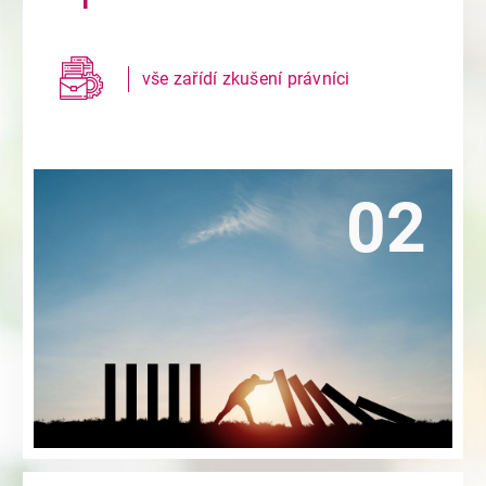
založení a.s. za 39 900 Kč
založení SE za 54 900 Kč
vše zařídí zkušení právníci
Založení obchodních společností či založení
) je totiž
založení a.s.
nebo i
založení s.r.o.
(
firmy
bohužel v České republice stále časově i finančně
nákladný proces, během kterého čelí nový
podnikatel mnoha administrativním, právním
i finančním nástrahám.
Zjistit více