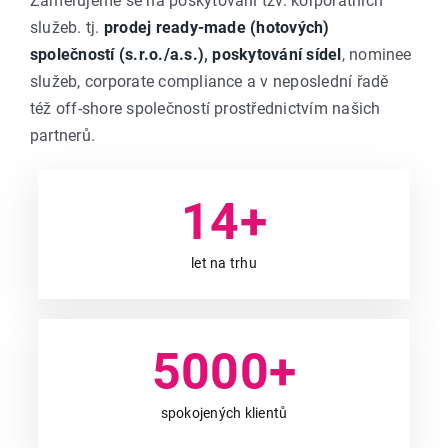
Zaměřujeme se na poskytování tzv. korporátních
služeb. tj.
prodej ready-made (hotových)
společností (s.r.o./a.s.)
,
poskytování sídel
, nominee
služeb, corporate compliance a v neposlední řadě
též off-shore společností prostřednictvím našich
partnerů.
14
+
let na trhu
5000
+
spokojených klientů