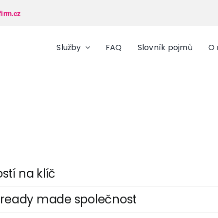
firm.cz
Služby
FAQ
Slovník pojmů
O 
tí na klíč
u ready made společnost