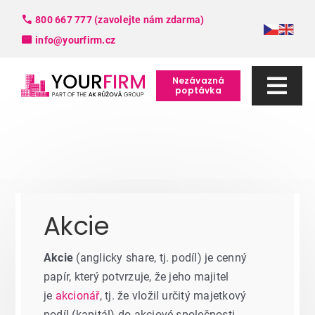
Skip
800 667 777 (zavolejte nám zdarma)
to
info@yourfirm.cz
content
Nezávazná
poptávka
Togg
Navi
Služby
FAQ
Akcie
Slovník pojmů
Akcie
(anglicky share, tj. podíl) je cenný
O nás
papír, který potvrzuje, že jeho majitel
je
akcionář
, tj. že vložil určitý majetkový
Kontakt
podíl (kapitál) do akciové společnosti.