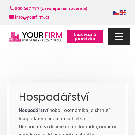
Skip
800 667 777 (zavolejte nám zdarma)
to
info@yourfirm.cz
content
Nezávazná
poptávka
Togg
Navi
Služby
FAQ
Hospodářství
Slovník pojmů
Hospodářství
neboli ekonomika je shrnutí
O nás
hospodaření určitého subjetku.
Hospodářství dělíme na nadnárodní, národní
Kontakt
a podnikové. Ekonomické subjekty: