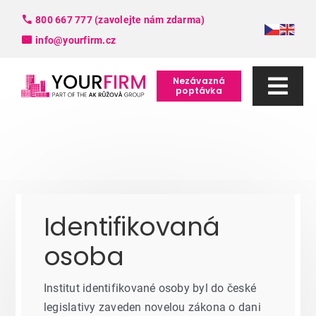
Skip
800 667 777 (zavolejte nám zdarma)
to
info@yourfirm.cz
content
Nezávazná
poptávka
Togg
Navi
Služby
FAQ
Identifikovaná
Slovník pojmů
osoba
O nás
Institut identifikované osoby byl do české
legislativy zaveden novelou zákona o dani
Kontakt