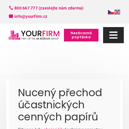
Skip
800 667 777 (zavolejte nám zdarma)
to
info@yourfirm.cz
content
Nezávazná
poptávka
Togg
Navi
Služby
FAQ
Nucený přechod
Slovník pojmů
účastnických
O nás
cenných papírů
Kontakt