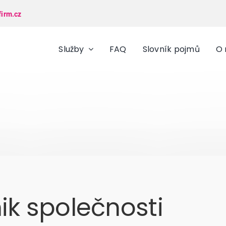
firm.cz
Služby
FAQ
Slovník pojmů
O 
nik společnosti