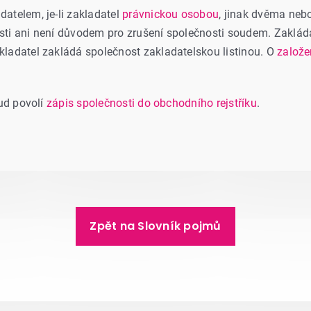
atelem, je-li zakladatel
právnickou osobou
, jinak dvěma nebo
ti ani není důvodem pro zrušení společnosti soudem. Zakládaj
ladatel zakládá společnost zakladatelskou listinou. O
založe
oud povolí
zápis společnosti do obchodního rejstříku
.
Zpět na Slovník pojmů