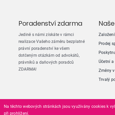
Poradenství zdarma
Naše
Jedině s námi získáte v rámci
Založení
realizace Vašeho záměru bezplatné
Prodej s
právní poradenství ke všem
Poskytnu
dotčeným otázkám od advokátů,
Účetní a
právníků a daňových poradců
ZDARMA!
Změny ve
Trvalý p
Na těchto webových stránkách jsou využívány cookies k vy
při prohlížení.