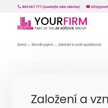
Skip
800 667 777 (zavolejte nám zdarma)
info@your
to
content
Domů
→
Slovník pojmů
→
Založení a vznik společnosti
Založení a vz