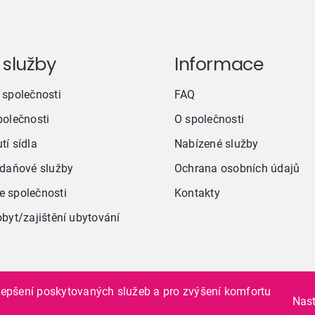
 služby
Informace
 společnosti
FAQ
polečnosti
O společnosti
tí sídla
Nabízené služby
 daňové služby
Ochrana osobních údajů
 společnosti
Kontakty
obyt/zajištění ubytování
Vytvořila digitální agentura
4WORKS Solutions
|
GDPR
lepšení poskytovaných služeb a pro zvýšení komfortu
Nast