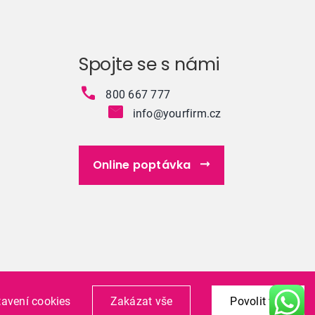
Spojte se s námi
800 667 777
info@yourfirm.cz
Online poptávka
avení cookies
Zakázat vše
Povolit vše