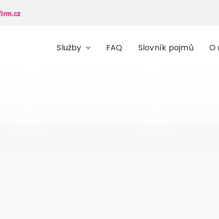
firm.cz
Služby
FAQ
Slovník pojmů
O 