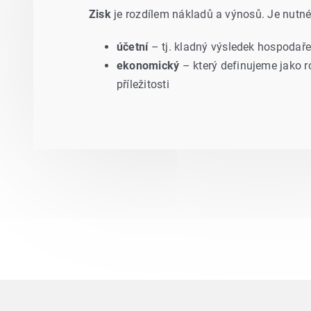
Zisk
je rozdílem nákladů a výnosů. Je nutné 
účetní
– tj. kladný výsledek hospodařen
ekonomický
– který definujeme jako r
příležitosti