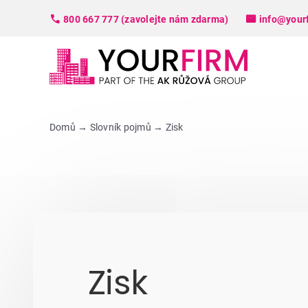
Skip
800 667 777 (zavolejte nám zdarma)
info@your
to
content
Domů
→
Slovník pojmů
→
Zisk
Zisk