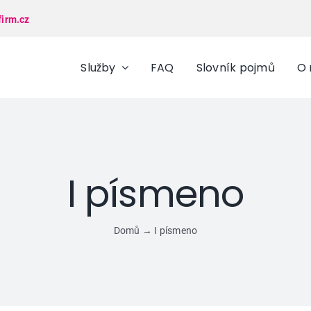
firm.cz
Služby
FAQ
Slovník pojmů
O 
I písmeno
Domů
→
I písmeno