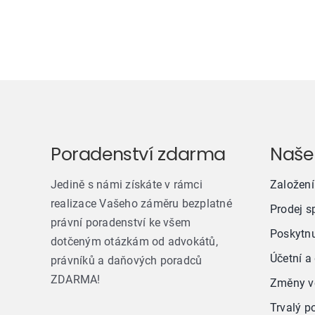
Poradenství zdarma
Naše
Jedině s námi získáte v rámci
Založení
realizace Vašeho záměru bezplatné
Prodej s
právní poradenství ke všem
Poskytnu
dotčeným otázkám od advokátů,
Účetní a
právníků a daňových poradců
ZDARMA!
Změny ve
Trvalý p