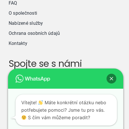
FAQ
O společnosti
Nabízené služby
Ochrana osobních údajů
Kontakty
Spojte se s námi
800 667 777
info@yourfirm.cz
Vítejte!
Máte konkrétní otázku nebo
Online poptávka
potřebujete pomoci? Jsme tu pro vás.
S čím vám můžeme poradit?