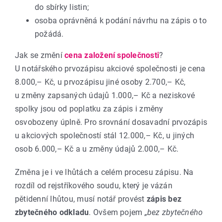
do sbírky listin;
osoba oprávněná k podání návrhu na zápis o to
požádá.
Jak se změní
cena založení společnosti
?
U notářského prvozápisu akciové společnosti je cena
8.000,– Kč, u prvozápisu jiné osoby 2.700,– Kč,
u změny zapsaných údajů 1.000,– Kč a neziskové
spolky jsou od poplatku za zápis i změny
osvobozeny úplně. Pro srovnání dosavadní prvozápis
u akciových společností stál 12.000,– Kč, u jiných
osob 6.000,– Kč a u změny údajů 2.000,– Kč.
Změna je i ve lhůtách a celém procesu zápisu. Na
rozdíl od rejstříkového soudu, který je vázán
pětidenní lhůtou, musí notář provést
zápis bez
zbytečného odkladu
. Ovšem pojem
„bez zbytečného