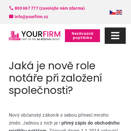
Skip
800 667 777 (zavolejte nám zdarma)
to
info@yourfirm.cz
content
Nezávazná
poptávka
Togg
Navi
Služby
Jaká je nově role
FAQ
notáře při založení
společnosti?
Slovník pojmů
O nás
Nový občanský zákoník s sebou přinesl mnoho
změn. Jednou z nich je i
přímý zápis do obchodního
Kontakt
rejstříku notářem
. Zároveň dnem 1.1.2014 vstoupil