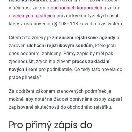
v účinnost zákon o
obchodních korporacích
a zákon
o
veřejných rejstřících
právnických a fyzických osob,
který v ustanoveních § 108–118 zavádí nový systém.
Cílem této změny je
zmenšení rejstříkové agendy
a
zároveň
ulehčení rejstříkovým soudům
, které jsou
dnes podáními zahlceny. Přímý zápis by měl pak
zjednodušit, zrychlit a zlevnit
proces zakládání
nových firem
pro podnikatele. Co tedy tato novela do
praxe přinesla?
Za dodržení zákonem stanovených podmínek je
možné, aby notář na žádost oprávněné osoby zapsal
zapisované skutečnosti do obchodního rejstříku.
Pro přímý zápis do