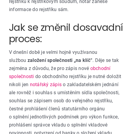
rejstříku k rejstříkovým soudům, notář zanese
informace do rejstříku sám.
Jak se změnil dosavadní
proces:
V dnešní době je velmi hojně využívanou
službou
založení společnosti „na klíč“
. Děje se tak
zejména z důvodu, že pro zápis nové
obchodní
společnosti
do obchodního rejstříku je nutné doložit
nikoli jen
notářský zápis
o zakladatelském jednání
ale rovněž i souhlas s umístěním sídla společnosti,
souhlas se zápisem osob do veřejného rejstříku,
čestné prohlášení členů statutárního orgánu
o splnění jednotlivých podmínek pro výkon funkce,
prohlášení správce vkladu o splnění vkladové
povinnosti, potvrzení od banky o složení vkladu