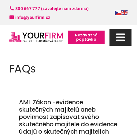
Skip
800 667 777 (zavolejte nám zdarma)
to
info@yourfirm.cz
content
Nezávazná
poptávka
Togg
Navi
Služby
FAQs
FAQ
Slovník pojmů
AML Zákon -evidence
skutečných majitelů aneb
povinnost zapisovat svého
O nás
skutečného majitele do evidence
údajů o skutečných majitelích
Kontakt