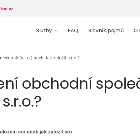
firm.cz
Služby
FAQ
Slovník pojmů
O 
lečnosti (s.r.o.) aneb Jak založit s.r.o.?
ení obchodní společn
s.r.o.?
ložení sro aneb jak založit sro.