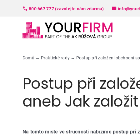
Skip
800 667 777 (zavolejte nám zdarma)
info@your
to
content
Domů
→
Praktické rady
→
Postup při založení obchodní spo
Postup při založ
aneb Jak založit 
Na tomto místě ve stručnosti nabízíme postup při za