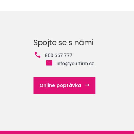
Spojte se s námi
800 667 777
info@yourfirm.cz
Online poptávka