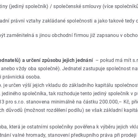
tiny (jediný společník) / společenské smlouvy (více společníků
adní právní vztahy zakládané společnosti a jako takové tedy 
ýt zaměnitelná s jinou obchodní firmou již zapsanou v obchod
jednatelů) a určení způsobu jejich jednání
– pokud má mít s.r.o
ě anebo vždy oba společně). Jednatel zastupuje společnost n
 i právnická osoba.
. je určen výší jejich vkladu do základního kapitálu společnosti
 jediného společníka, tak rozhoduje tento jediný společník v
13 pro s.r.o. stanovena minimálně na částku 200.000,– Kč, p
ých důvodů (možnost rozdělení podílu) se však základní kapitá
ba, která je ostatními společníky pověřena k výběru jejich vkl
dnání valné hromady, stanovení předkupního práva při prodeji