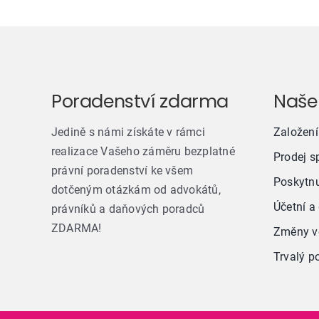
Poradenství zdarma
Naše
Jedině s námi získáte v rámci
Založení
realizace Vašeho záměru bezplatné
Prodej s
právní poradenství ke všem
Poskytnu
dotčeným otázkám od advokátů,
Účetní a
právníků a daňových poradců
ZDARMA!
Změny ve
Trvalý p