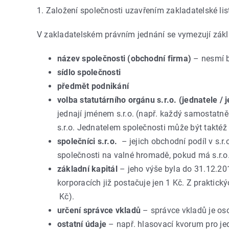
1. Založení společnosti uzavřením zakladatelské lis
V zakladatelském právním jednání se vymezují zákl
název společnosti (obchodní firma)
– nesmí b
sídlo společnosti
předmět podnikání
volba statutárního orgánu s.r.o. (jednatele / 
jednají jménem s.r.o. (např. každý samostatn
s.r.o. Jednatelem společnosti může být taktéž
společníci s.r.o.
– jejich obchodní podíl v s.r.o
společnosti na valné hromadě, pokud má s.r.o.
základní kapitál
– jeho výše byla do 31.12.20
korporacích již postačuje jen 1 Kč. Z praktick
Kč).
určení správce vkladů
– správce vkladů je oso
ostatní údaje
– např. hlasovací kvorum pro je