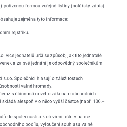
) pořízenou formou veřejné listiny (notářský zápis).
obsahuje zejména tyto informace:
ním rejstříku.
. více jednatelů určí se způsob, jak tito jednatelé
avenek a za své jednání je odpovědný společníkům
 s.r.o. Společníci hlasují o záležitostech
 působnosti valné hromady.
řičemž s účinností nového zákona o obchodních
l skládá alespoň v o něco vyšší částce (např. 100,–
adů do společnosti a k otevření účtu v bance.
 obchodního podílu, vyloučení souhlasu valné