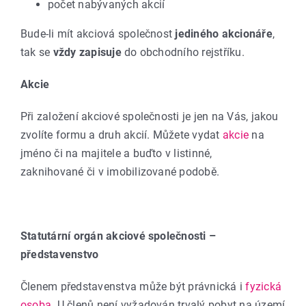
počet nabývaných akcií
Bude-li mít akciová společnost
jediného akcionáře
,
tak se
vždy zapisuje
do obchodního rejstříku.
Akcie
Při založení akciové společnosti je jen na Vás, jakou
zvolíte formu a druh akcií. Můžete vydat
akcie
na
jméno či na majitele a buďto v listinné,
zaknihované či v imobilizované podobě.
Statutární orgán akciové společnosti –
představenstvo
Členem představenstva může být právnická i
fyzická
osoba
. U členů není vyžadován trvalý pobyt na území