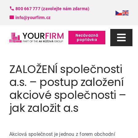
Skip
800 667 777 (zavolejte nám zdarma)
to
info@yourfirm.cz
content
Nezávazná
poptávka
Togg
Navi
Služby
ZALOŽENÍ společnosti
FAQ
a.s. – postup založení
akciové společnosti –
Slovník pojmů
jak založit a.s
O nás
Akciová společnost je jednou z forem obchodní
Kontakt