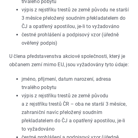
trvalého pobytu
výpis z rejstříku trestů ze země původu ne starší
3 měsíce přeložený soudním překladatelem do
ČJ a opatřený apostilou, je-li to vyžadováno
čestné prohlášení a podpisový vzor (úředně
ověřený podpis)
U člena představenstva akciové společnosti, který je
občanem zemí mimo EU, jsou vyžadovány tyto údaje:
jméno, příjmení, datum narození, adresa
trvalého pobytu
výpis z rejstříku trestů ze země původu
a z rejstříku trestů ČR – oba ne starší 3 měsíce,
zahraniční navíc přeložený soudním
překladatelem do ČJ a opatřený apostilou, je-li
to vyžadováno
čestné prohlášení a podpisový vzor (úředně